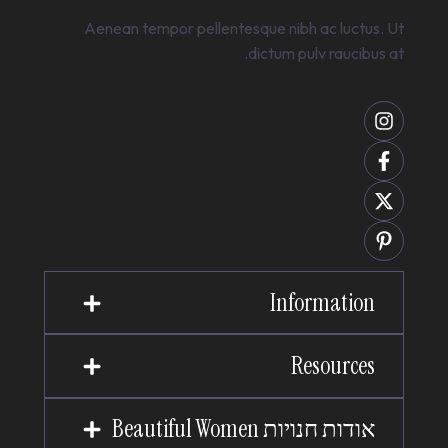
Aenean tempor pellentesque nibh ac luctus. Ut
dictum pulv raucibus at.
Information
Resources
אודות חנויות Beautiful Women