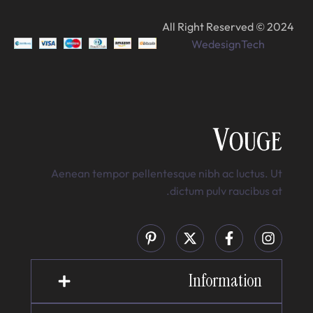
All Right Reserved © 2024
WedesignTech
Aenean tempor pellentesque nibh ac luctus. Ut
dictum pulv raucibus at.
Information