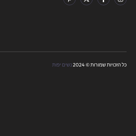
כל הזכויות שמורות © 2024
נשים יפות
Someone purchased a
Gold Plated Pearl Earring
15 Minutes ago from New Jersey, US