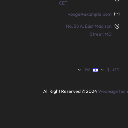
CET
vouge@example.com
No: 58 A, East Madison
Street, MD
USD, $
IW
All Right Reserved © 2024
WedesignTech