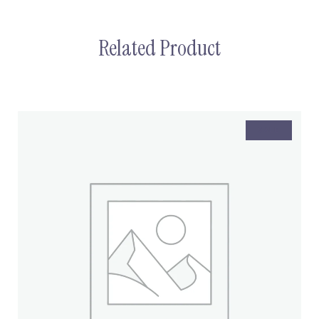
Related Product
Few lines to well describe your content supporting
headline.
SALE