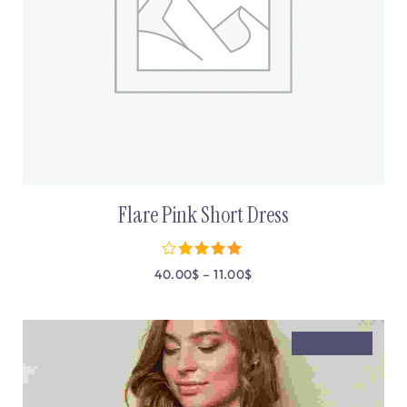
Flare Pink Short Dress
40.00
$
–
11.00
$
מתוך 5
SOLD OUT