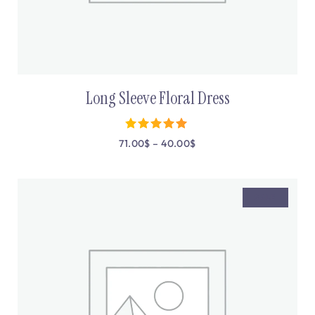
Long Sleeve Floral Dress
71.00
$
–
40.00
$
מתוך 5
SALE