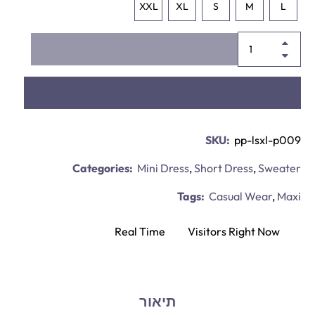
XXL
XL
S
M
L
הוספה לסל
Buy Now
SKU:
pp-lsxl-p009
Categories:
Mini Dress
,
Short Dress
,
Sweater
Tags:
Casual Wear
,
Maxi
Real Time
93
Visitors Right Now
תיאור