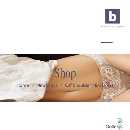
Shop
Home
Mini Dress
Off Shoulder Mini Dress