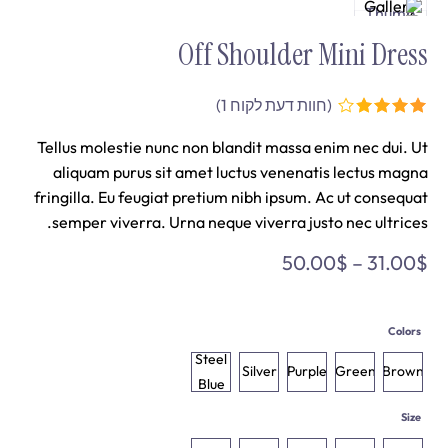
Off Shoulder Mini Dress
(חוות דעת לקוח
1
)
Tellus molestie nunc non blandit massa enim nec dui. Ut
aliquam purus sit amet luctus venenatis lectus magna
fringilla. Eu feugiat pretium nibh ipsum. Ac ut consequat
semper viverra. Urna neque viverra justo nec ultrices.
50.00
$
–
31.00
$
Colors
Steel
Silver
Purple
Green
Brown
Blue
Size