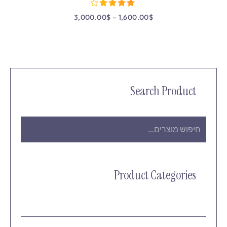
3,000.00
$
–
1,600.00
$
מתוך 5
Search Product
Product Categories
(10)
Cosmetics