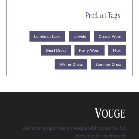
Product Tags
Luminous Look
Jewels
Casual Wear
Short Dress
Party Wear
Maxi
Winter Dress
Summer Dress
Aenean tempor pellentesque nibh ac luctus. Ut
dictum pulv raucibus at.